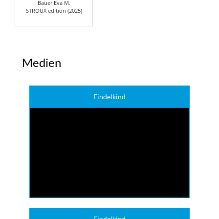
Bauer Eva M.
STROUX edition (2025)
Medien
Findelkind
Findelkind