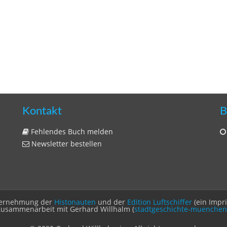
Kontakt
B
Fehlendes Buch melden
Newsletter bestellen
Unternehmung der
Histonauten
und der
Edition Luftschiffer
(ein Impr
Zusammenarbeit mit Gerhard Willhalm (
stadtgeschichte-muenchen