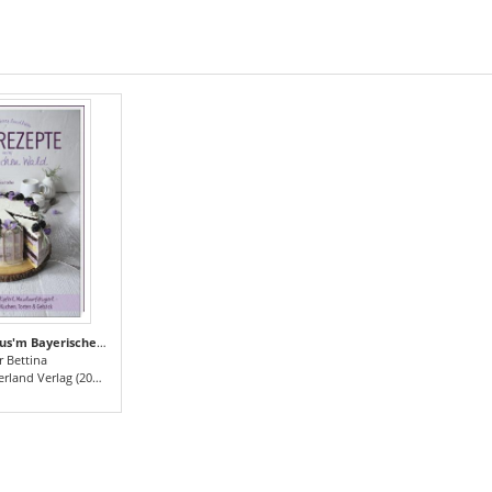
Backrezepte aus'm Bayerischen Wald
r Bettina
land Verlag (2023)