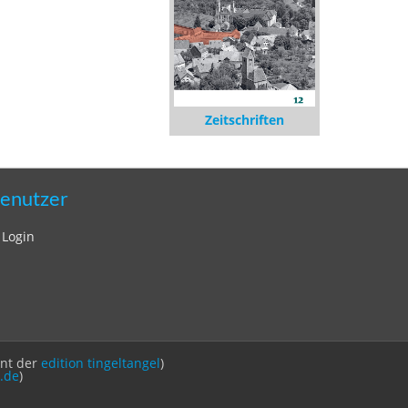
Zeitschriften
enutzer
Login
int der
edition tingeltangel
)
.de
)