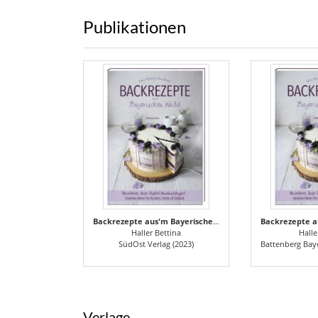
Publikationen
Backrezepte aus'm Bayerischen Wald
Haller Bettina
Halle
SüdOst Verlag (2023)
Battenberg Bayer
Verlage