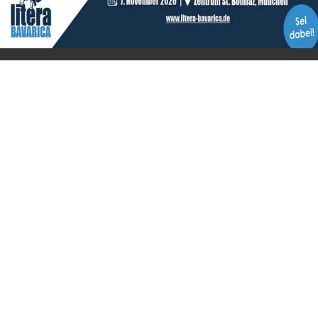
in Zusammenarbeit mit Gerhard Willhalm (
stadtgeschichte-
muenchen.de
)
© 2020 Gerhard Willhalm, inc. All rights reserved.