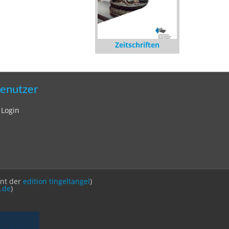
Zeitschriften
enutzer
Login
int der
edition tingeltangel
)
.de
)