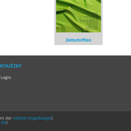
Zeitschriften
enutzer
Login
int der
edition tingeltangel
)
.de
)