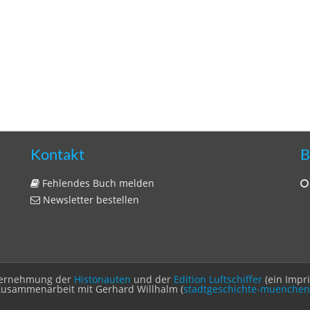
Kontakt
B
Fehlendes Buch melden
Newsletter bestellen
Unternehmung der
Histonauten
und der
Edition Luftschiffer
(ein Impr
Zusammenarbeit mit Gerhard Willhalm (
stadtgeschichte-muenchen