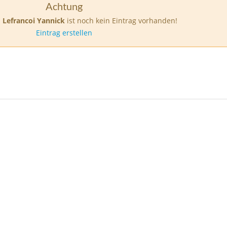
Achtung
:
Lefrancoi Yannick
ist noch kein Eintrag vorhanden!
Eintrag erstellen