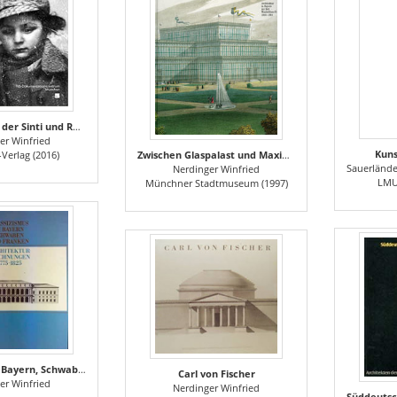
Die Verfolgung der Sinti und Roma in München und Bayern 1933–1945
er Winfried
Kun
Verlag (2016)
Zwischen Glaspalast und Maximilianeum
Sauerländer Willibald, Steinleitner Sandra, Balun Olena, Messn
Nerdinger Winfried
LMU
Münchner Stadtmuseum (1997)
Klassizismus in Bayern, Schwaben und Franken. Architekturzeichnungen 1775-1825
Carl von Fischer
er Winfried
Nerdinger Winfried