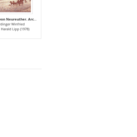
Gottfried von Neureuther. Architekt der Neorenaissance in Bayern 1811 - 1887
dinger Winfried
 Harald Lipp (1978)