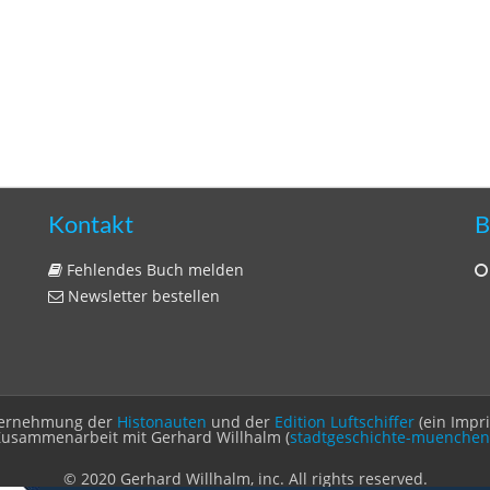
Kontakt
B
Fehlendes Buch melden
Newsletter bestellen
Unternehmung der
Histonauten
und der
Edition Luftschiffer
(ein Impr
Zusammenarbeit mit Gerhard Willhalm (
stadtgeschichte-muenchen
© 2020 Gerhard Willhalm, inc. All rights reserved.