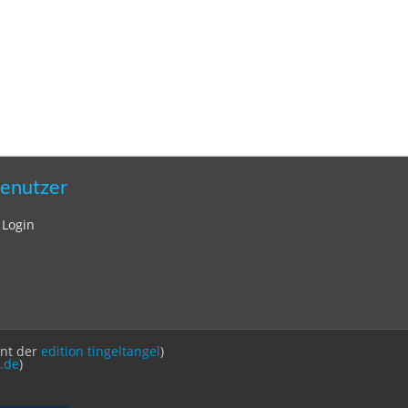
enutzer
Login
int der
edition tingeltangel
)
.de
)