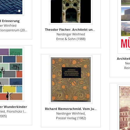
d Erinnerung
er Winfried
Theodor Fischer. Architekt und Städtebauer
nszentrum (2017)
Nerdinger Winfried
Ernst & Sohn (1988)
Archite
Ner
Rei
der Wunderkinder
Richard Riemerschmid. Vom Jugendstil zum Werkbund
d, Florschütz Ines
Nerdinger Winfried,
2005)
Prestel Verlag (1982)