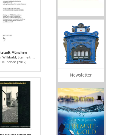
ststadt München
erAnna, Nerdinger Winfried, Shalem Avinoam, Troelenberg Eva-Maria, Hagedorn Annette, Thiede Heidi, Kolb Lisa Christina
 München (2012)
Newsletter
Süddeutsche Bautradition im 20. Jahrhundert