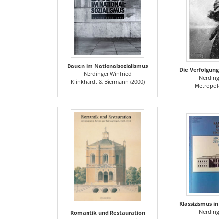
Bauen im Nationalsozialismus
Nerdinger Winfried
Nerding
Klinkhardt & Biermann (2000)
Metropol-
Nerding
Romantik und Restauration