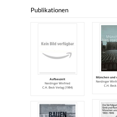
Publikationen
Aufbauzeit
Nerdinger Winfried, Hockerts Hans Günter, Krauss Ma
Nerdinger Winfried
C.H. Beck
C.H. Beck Verlag (1984)