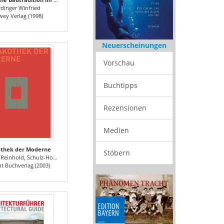
dinger Winfried
wey Verlag (1998)
Neuerscheinungen
Vorschau
Buchtipps
Rezensionen
Medien
othek der Moderne
Stöbern
Hoffmann Carla, Nerdinger Winfried, Hufnagel Florian
 Buchverlag (2003)