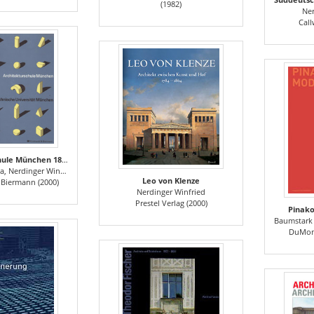
(1982)
Ner
Call
Architekturschule München 1868 - 1993
 Nerdinger Winfried
Leo von Klenze
 Biermann (2000)
Nerdinger Winfried
Prestel Verlag (2000)
Pinak
Baumstark Reinhold, Schulz-
DuMont