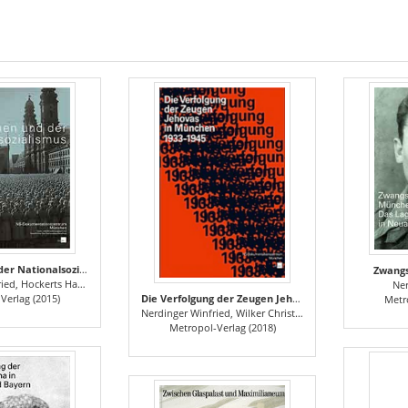
München und der Nationalsozialismus
Zwangs
rita, Longerich Peter, Grdanjski Mirjana, Eisen Markus
Ner
Die Verfolgung der Zeugen Jehovas in München 1933–1945
 Verlag (2015)
Metr
Nerdinger Winfried, Wilker Christoph
Metropol-Verlag (2018)