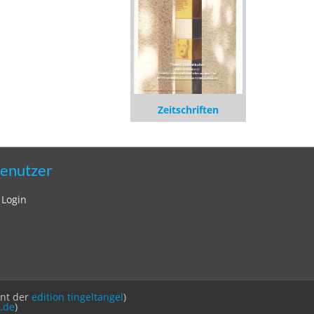
Zeitschriften
enutzer
Login
int der
edition tingeltangel
)
.de
)