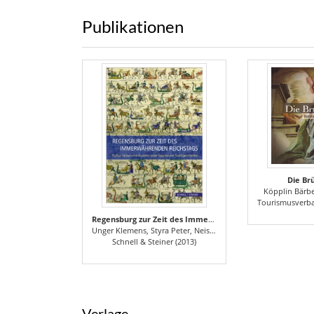
Publikationen
Die Br
Köpplin Bärbe
Tourismusverband
Regensburg zur Zeit des Immerwährenden Reichstags
Unger Klemens, Styra Peter, Neiser Wolfgang
Schnell & Steiner (2013)
Verlage