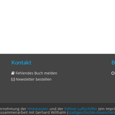
Kontakt
B
Fehlendes Buch melden
Newsletter bestellen
Unternehmung der
Histonauten
und der
Edition Luftschiffer
(ein Impr
Zusammenarbeit mit Gerhard Willhalm (
stadtgeschichte-muenchen