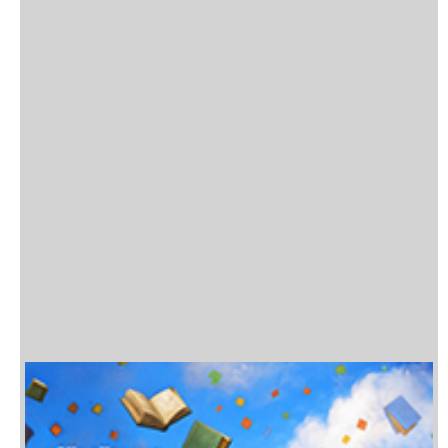
Die Münchner Fürstenhochzeit von 1568
Troiano Massimo
Leuchtmann Horst
Nr. 4 (1980)