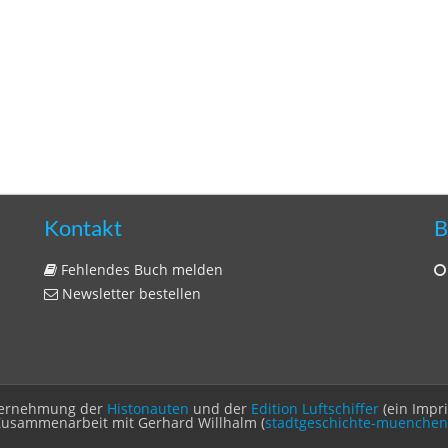
Kontakt
B
Fehlendes Buch melden
Newsletter bestellen
Unternehmung der
Histonauten
und der
Edition Luftschiffer
(ein Impr
Zusammenarbeit mit Gerhard Willhalm (
stadtgeschichte-muenchen