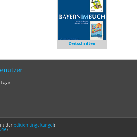
Zeitschriften
enutzer
Login
int der
edition tingeltangel
)
.de
)