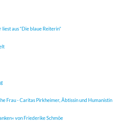
iest aus “Die blaue Reiterin”
lt
ng
he Frau - Caritas Pirkheimer, Äbtissin und Humanistin
ranken« von Friederike Schmöe