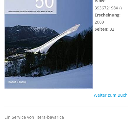
ISBN:
393672198X ()
Erscheinung:
2009
Seiten:
32
Weiter zum Buch
Ein Service von litera-bavarica