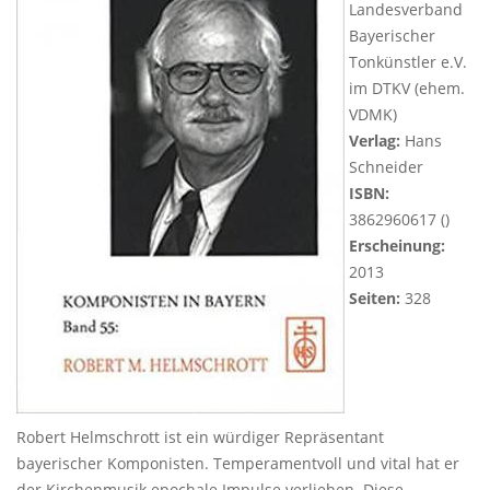
Landesverband
Bayerischer
Tonkünstler e.V.
im DTKV (ehem.
VDMK)
Verlag:
Hans
Schneider
ISBN:
3862960617 ()
Erscheinung:
2013
Seiten:
328
Robert Helmschrott ist ein würdiger Repräsentant
bayerischer Komponisten. Temperamentvoll und vital hat er
der Kirchenmusik epochale Impulse verliehen. Diese