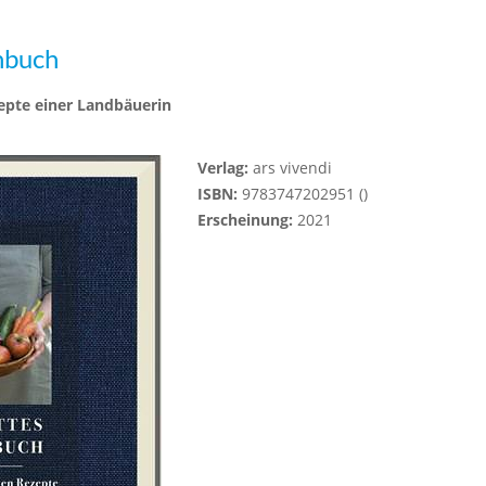
hbuch
pte einer Landbäuerin
Verlag:
ars vivendi
ISBN:
9783747202951 ()
Erscheinung:
2021