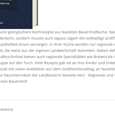
e und gelingsichere Kochrezepte aus Nanettes Bauernhofküche. Nan
Bäckerin, sondern musste auch tagaus, tagein die vielköpfige Großf
ckhaftem Essen versorgen. In ihrer Küche wurden nur regionale 
t, die meist aus der eigenen Landwirtschaft stammten. Neben def
lbsschnitzel kamen auch regionale Spezialitäten wie Bratwürste i
ppe auf den Tisch. Viele Rezepte gab sie an ihre Kinder und Enkel
ickt mit vielen Anekdoten aus dem Großfamilienalltag, an Nanette
hte Hausmannskost der Landbäuerin Nanette Herz - Regionale und 
n vom Bauernhof
bavarica