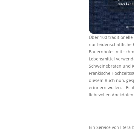
Über 100 traditionell
nur leidenschaftliche 
Bauernhofes mit schma
Lebensmittel verwende
Schweinebraten und Ka
Fränkische Hochzeitssu
diesem Buch nun, gesp
erinnern wollen. - Ec
liebevollen Anekdote
Ein Service von litera-