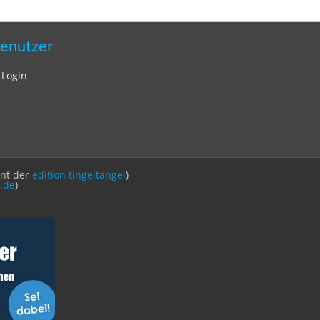
enutzer
Login
int der
edition tingeltangel
)
.de
)