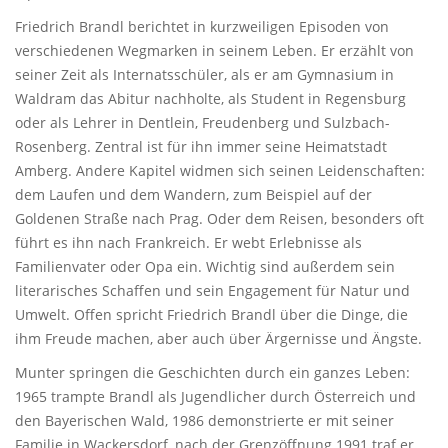
Friedrich Brandl berichtet in kurzweiligen Episoden von
verschiedenen Wegmarken in seinem Leben. Er erzählt von
seiner Zeit als Internatsschüler, als er am Gymnasium in
Waldram das Abitur nachholte, als Student in Regensburg
oder als Lehrer in Dentlein, Freudenberg und Sulzbach-
Rosenberg. Zentral ist für ihn immer seine Heimatstadt
Amberg. Andere Kapitel widmen sich seinen Leidenschaften:
dem Laufen und dem Wandern, zum Beispiel auf der
Goldenen Straße nach Prag. Oder dem Reisen, besonders oft
führt es ihn nach Frankreich. Er webt Erlebnisse als
Familienvater oder Opa ein. Wichtig sind außerdem sein
literarisches Schaffen und sein Engagement für Natur und
Umwelt. Offen spricht Friedrich Brandl über die Dinge, die
ihm Freude machen, aber auch über Ärgernisse und Ängste.
Munter springen die Geschichten durch ein ganzes Leben:
1965 trampte Brandl als Jugendlicher durch Österreich und
den Bayerischen Wald, 1986 demonstrierte er mit seiner
Familie in Wackersdorf, nach der Grenzöffnung 1991 traf er