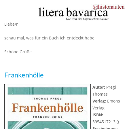
Liebe/r
schau mal, was für ein Buch ich entdeckt habe!
Schöne Grüße
Frankenhölle
Autor:
Pregl
Thomas
Verlag:
Emons
Verlag
ISBN:
3954517213 ()
Erscheinung: