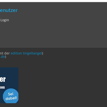
enutzer
Login
int der
edition tingeltangel
)
.de
)