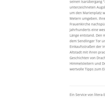
seinen Isarübergang "
unterzeichneten Augsb
um den Marienplatz wa
Metern umgeben. Ihre
Frauenkirche nachspü
Jahrhunderts eine wes
Länge entstand. Den m
dem Sendlinger Tor u
Einkaufsstraßen der I
Altstadt mit ihren pra
Geschichten von Drac
Himmelsleitern und Du
wertvolle Tipps zum E
Ein Service von litera-