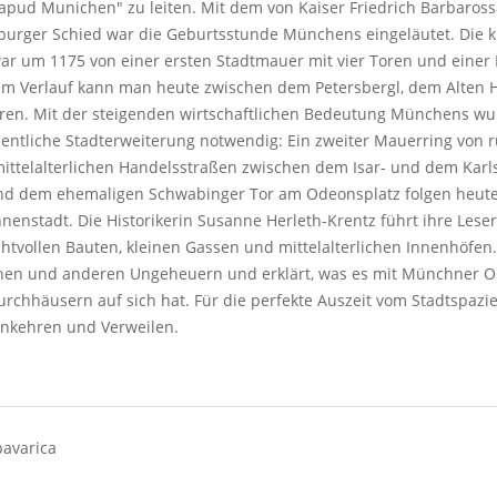
apud Munichen" zu leiten. Mit dem von Kaiser Friedrich Barbaross
urger Schied war die Geburtsstunde Münchens eingeläutet. Die k
r um 1175 von einer ersten Stadtmauer mit vier Toren und einer 
m Verlauf kann man heute zwischen dem Petersbergl, dem Alten 
ren. Mit der steigenden wirtschaftlichen Bedeutung Münchens wu
entliche Stadterweiterung notwendig: Ein zweiter Mauerring von 
ittelalterlichen Handelsstraßen zwischen dem Isar- und dem Karl
nd dem ehemaligen Schwabinger Tor am Odeonsplatz folgen heute
nnenstadt. Die Historikerin Susanne Herleth-Krentz führt ihre Les
chtvollen Bauten, kleinen Gassen und mittelalterlichen Innenhöfen.
hen und anderen Ungeheuern und erklärt, was es mit Münchner O
rchhäusern auf sich hat. Für die perfekte Auszeit vom Stadtspazi
inkehren und Verweilen.
bavarica