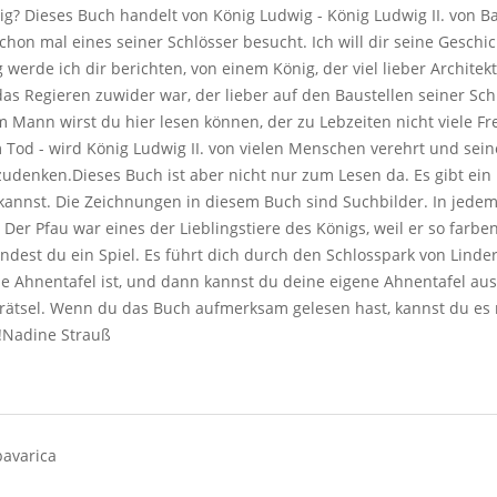
? Dieses Buch handelt von König Ludwig - König Ludwig II. von Bay
chon mal eines seiner Schlösser besucht. Ich will dir seine Geschi
erde ich dir berichten, von einem König, der viel lieber Architek
s Regieren zuwider war, der lieber auf den Baustellen seiner Sc
 Mann wirst du hier lesen können, der zu Lebzeiten nicht viele Fr
 Tod - wird König Ludwig II. von vielen Menschen verehrt und sein
denken.Dieses Buch ist aber nicht nur zum Lesen da. Es gibt ein
annst. Die Zeichnungen in diesem Buch sind Suchbilder. In jedem 
 Der Pfau war eines der Lieblingstiere des Königs, weil er so farb
indest du ein Spiel. Es führt dich durch den Schlosspark von Lind
ine Ahnentafel ist, und dann kannst du deine eigene Ahnentafel ausf
rätsel. Wenn du das Buch aufmerksam gelesen hast, kannst du es 
!Nadine Strauß
bavarica