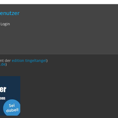
enutzer
Login
int der
edition tingeltangel
)
.de
)