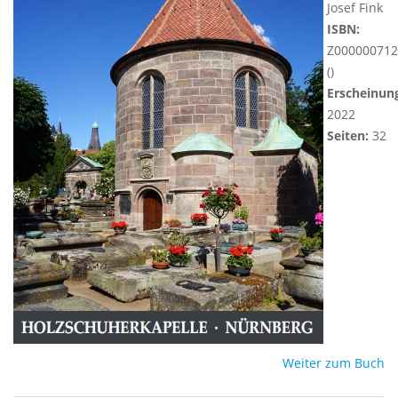
Josef Fink
ISBN:
Z000000712
()
Erscheinun
2022
Seiten:
32
Weiter zum Buch