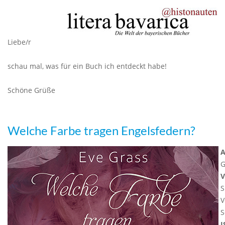
Liebe/r
schau mal, was für ein Buch ich entdeckt habe!
Schöne Grüße
Welche Farbe tragen Engelsfedern?
A
G
V
S
V
S
I