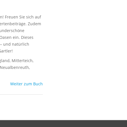
n! Freuen Sie sich auf
pertenbeiträge. Zudem
wunderschöne
Oasen ein. Dieses
– und natürlich
artler!
land, Mitterteich,
d Neualbenreuth,
Weiter zum Buch