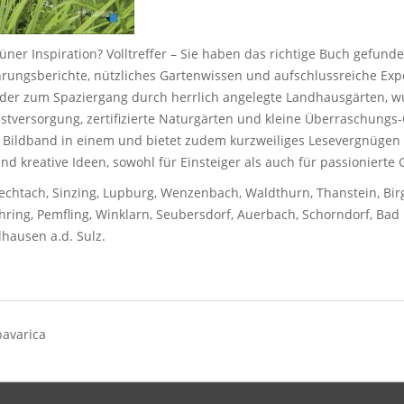
ner Inspiration? Volltreffer – Sie haben das richtige Buch gefunde
hrungsberichte, nützliches Gartenwissen und aufschlussreiche Ex
ilder zum Spaziergang durch herrlich angelegte Landhausgärten, 
stversorgung, zertifizierte Naturgärten und kleine Überraschungs-
 Bildband in einem und bietet zudem kurzweiliges Lesevergnügen 
und kreative Ideen, sowohl für Einsteiger als auch für passionierte G
echtach, Sinzing, Lupburg, Wenzenbach, Waldthurn, Thanstein, Birg
hring, Pemfling, Winklarn, Seubersdorf, Auerbach, Schorndorf, Ba
hausen a.d. Sulz.
bavarica