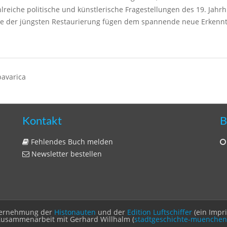
lreiche politische und künstlerische Fragestellungen des 19. Jahr
se der jüngsten Restaurierung fügen dem spannende neue Erkennt
bavarica
Kontakt
B
Fehlendes Buch melden
Newsletter bestellen
Unternehmung der
Histonauten
und der
Edition Luftschiffer
(ein Impr
Zusammenarbeit mit Gerhard Willhalm (
stadtgeschichte-muenchen