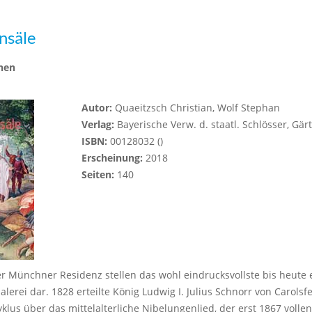
nsäle
hen
Autor:
Quaeitzsch Christian, Wolf Stephan
Verlag:
Bayerische Verw. d. staatl. Schlösser, Gär
ISBN:
00128032 ()
Erscheinung:
2018
Seiten:
140
r Münchner Residenz stellen das wohl eindrucksvollste bis heute
rei dar. 1828 erteilte König Ludwig I. Julius Schnorr von Carolsf
lus über das mittelalterliche Nibelungenlied, der erst 1867 volle