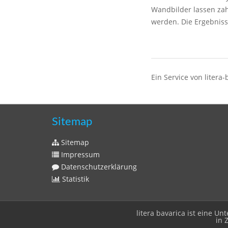
Wandbilder lassen zah
werden. Die Ergebnis
Ein Service von litera-
Sitemap
Sitemap
Impressum
Datenschutzerklärung
Statistik
litera bavarica ist eine 
in 