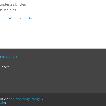
hunderts sichtbar
nisse hinzu.
Weiter zum Buch
enutzer
Login
int der
edition tingeltangel
)
.de
)