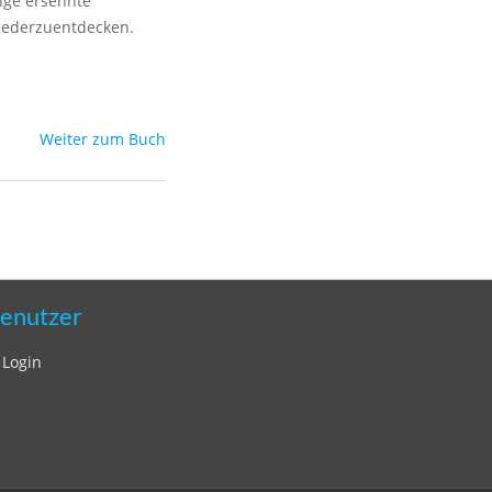
nge ersehnte
iederzuentdecken.
Weiter zum Buch
enutzer
Login