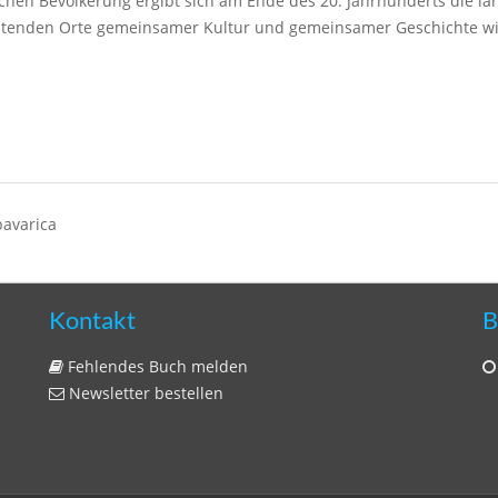
chen Bevölkerung ergibt sich am Ende des 20. Jahrhunderts die la
eutenden Orte gemeinsamer Kultur und gemeinsamer Geschichte w
bavarica
Kontakt
B
Fehlendes Buch melden
Newsletter bestellen