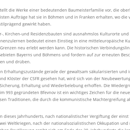
stellt die Werke einer bedeutenden Baumeisterfamilie vor, die obe
isten Aufträge hat sie in Böhmen und in Franken erhalten, wo die 
tilprägend gewirkt haben.
er-, Kirchen-und Residenzbauten sind ausnahmslos Kulturorte und 
nenzulernen bedeutet einen Einstieg in eine mitteleuropäische Kul
Grenzen neu erlebt werden kann. Die historischen Verbindungslin
ebieten Bayerns und Böhmens und fordern auf zur erneuten Besc
ben und drüben.
en Erhaltungszustände gerade der gewaltsam säkularisierten und 
und Klöster der CSFR gesehen hat, wird sich von der Neubewertun
 Sicherung, Erhaltung und Wiederbelebung erhoffen. Die Wiederg
im 993 gegründeten Bfevnov ist ein wichtiges Zeichen für die ne
iösen Traditionen, die durch die kommunistische Machtergreifung 
dieses Jahrhunderts, nach nationalistischer Vergiftung der einst 
wei Weltkriegen, nach der nationalsozialistischen Okkupation und 