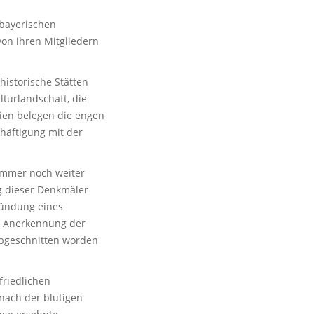
rbayerischen
von ihren Mitgliedern
historische Stätten
turlandschaft, die
ien belegen die engen
häftigung mit der
immer noch weiter
g dieser Denkmäler
ründung eines
ue Anerkennung der
abgeschnitten worden
friedlichen
nach der blutigen