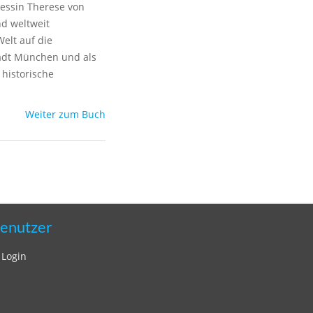
essin Therese von
nd weltweit
elt auf die
stadt München und als
historische
Weiter zum Buch
enutzer
Login