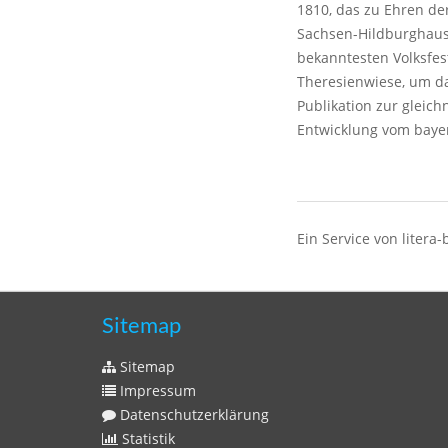
1810, das zu Ehren de
Sachsen-Hildburghause
bekanntesten Volksfes
Theresienwiese, um da
Publikation zur glei
Entwicklung vom bayer
Ein Service von litera-
Sitemap
Sitemap
Impressum
Datenschutzerklärung
Statistik