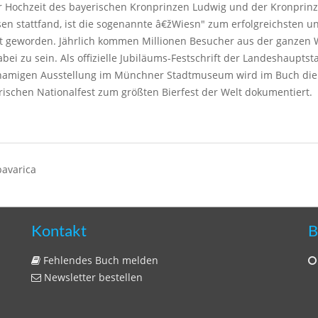
r Hochzeit des bayerischen Kronprinzen Ludwig und der Kronprinz
n stattfand, ist die sogenannte â€žWiesn" zum erfolgreichsten u
t geworden. Jährlich kommen Millionen Besucher aus der ganzen W
bei zu sein. Als offizielle Jubiläums-Festschrift der Landeshaupt
chnamigen Ausstellung im Münchner Stadtmuseum wird im Buch die 
ischen Nationalfest zum größten Bierfest der Welt dokumentiert.
bavarica
Kontakt
B
Fehlendes Buch melden
Newsletter bestellen