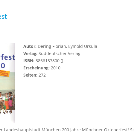
est
Autor:
Dering Florian, Eymold Ursula
Verlag:
Süddeutscher Verlag
ISBN:
3866157800 ()
Erscheinung:
2010
Seiten:
272
t der Landeshauptstadt München 200 Jahre Münchner Oktoberfest! Se