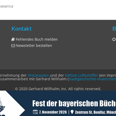
bavarica
Kontakt
B
Fehlendes Buch melden
Newsletter bestellen
Unternehmung der
Histonauten
und der
Edition Luftschiffer
(ein Impr
Zusammenarbeit mit Gerhard Willhalm (
stadtgeschichte-muenchen
© 2020 Gerhard Willhalm, inc. All rights reserved.