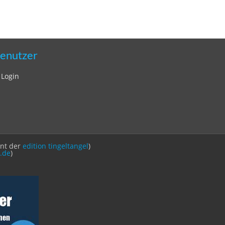
enutzer
Login
int der
edition tingeltangel
)
.de
)