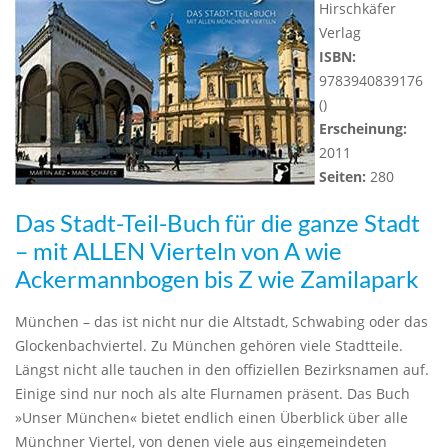
Hirschkäfer
Verlag
ISBN:
9783940839176
()
Erscheinung:
2011
Seiten:
280
Das Stadt-Teil-Buch für die ganze Stadt
– mit ALLEN Vierteln von A wie
Ackermannbogen bis Z wie Zamilapark
München – das ist nicht nur die Altstadt, Schwabing oder das
Glockenbachviertel. Zu München gehören viele Stadtteile.
Längst nicht alle tauchen in den offiziellen Bezirksnamen auf.
Einige sind nur noch als alte Flurnamen präsent. Das Buch
»Unser München« bietet endlich einen Überblick über alle
Münchner Viertel, von denen viele aus eingemeindeten