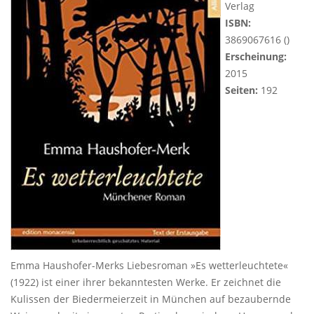
Verlag
ISBN:
3869067616 ()
Erscheinung:
2015
Seiten:
192
Emma Haushofer-Merks Liebesroman »Es wetterleuchtete«
(1922) ist einer ihrer bekanntesten Werke. Er zeichnet die
Kulissen der Biedermeierzeit in München auf bezaubernde