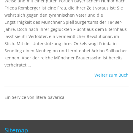
Weise und mit einer guten Portion bayerischem Humor nach.
Frieda Romberger ist eine Frau, die ihrer Zeit voraus ist: Sie
wehrt sich gegen den tyrannischen Vater und die
Engstirnigkeit des Münchner Spießbürgertums der 1848er-
Jahre. Doch nach ihrer geglückten Flucht aus dem Elternhaus
lässt sie ihr Verlobter, ein vermeintlicher Revolutionär, im
Stich. Mit der Unterstützung ihres Onkels wagt Frieda in
Sendling einen Neubeginn und lernt dabei Adrian Sollbacher
kennen. Aber der reiche Münchner Brauerssohn ist bereits
verheiratet …
Weiter zum Buch
Ein Service von litera-bavarica
Sitemap