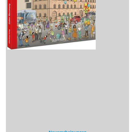
Neuerscheinungen
Vorschau
Buchtipps
Rezensionen
Medien
Stöbern