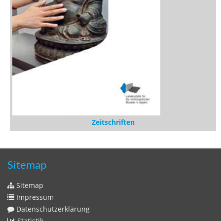
Sitemap
Sitemap
Impressum
Datenschutzerklärung
Statistik
Kontakt
Fehlendes Buch melden
Newsletter bestellen
Benutzer
Login
litera bavarica ist eine Unternehmung der
Histonauten
und der