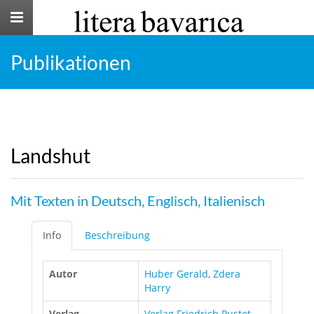
Toggle
navigation
Publikationen
Landshut
Mit Texten in Deutsch, Englisch, Italienisch
Info
Beschreibung
Autor
Huber Gerald
,
Zdera
Harry
Verlag
Verlag Friedrich Pustet