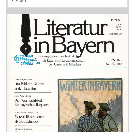
Neuerscheinungen
Vorschau
Buchtipps
Rezensionen
Medien
Stöbern