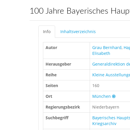
100 Jahre Bayerisches Haupt
Info
Inhaltsverzeichnis
Autor
Grau Bernhard
,
Ha
Elisabeth
Herausgeber
Generaldirektion d
Reihe
Kleine Ausstellung
Seiten
160
Ort
München
Regierungsbezirk
Niederbayern
Suchbegriff
Bayerisches Haupts
Kriegsarchiv