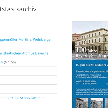
staatsarchiv
ggenmüller Martina
,
Weinberger
er staatlichen Archive Bayerns
en
(Nr. 66)
taatsarchiv
,
Schatzkammer
,