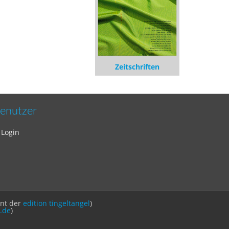
Zeitschriften
enutzer
Login
int der
edition tingeltangel
)
.de
)