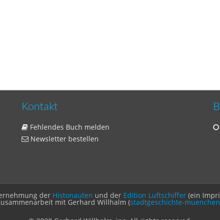
Kontakt
B
Fehlendes Buch melden
Newsletter bestellen
Unternehmung der
Histonauten
und der
Edition Luftschiffer
(ein Impr
Zusammenarbeit mit Gerhard Willhalm (
stadtgeschichte-muenchen