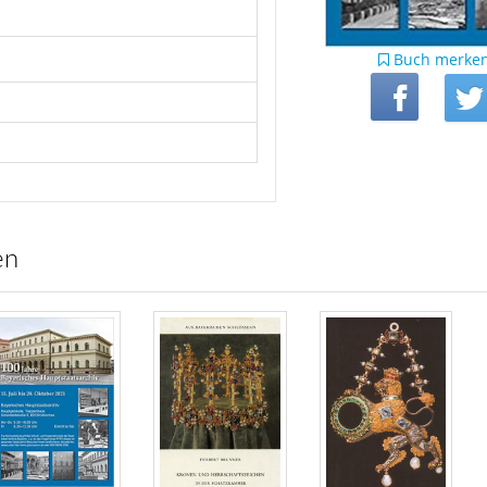
Buch merke
en