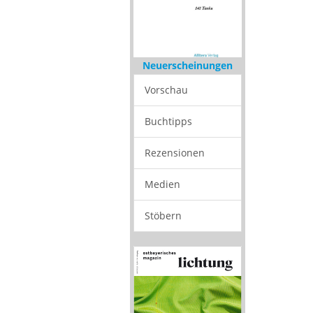
Neuerscheinungen
Vorschau
Buchtipps
Rezensionen
Medien
Stöbern