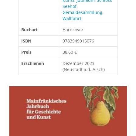
Kunst
,
Jubiläum
,
Schloss
Seehof
,
Gemäldesammlung
,
Wallfahrt
Buchart
Hardcover
ISBN
9783949015076
Preis
38,60 €
Erschienen
Dezember 2023
(Neustadt a.d. Aisch)