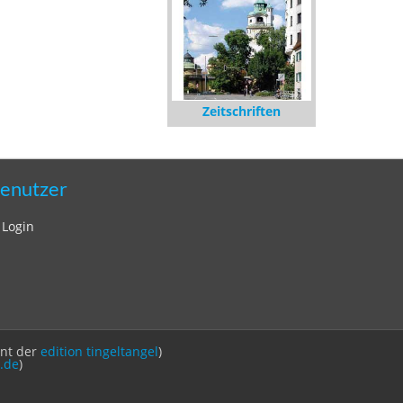
Zeitschriften
enutzer
Login
int der
edition tingeltangel
)
.de
)