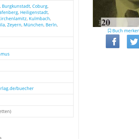
,
Burgkunstadt
,
Coburg
,
äfenberg
,
Heiligenstadt
,
Kirchenlamitz
,
Kulmbach
,
ila
,
Zeyern
,
München
,
Berln
,
Buch merke
ismus
erlag.de/buecher
etten)