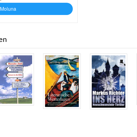
 Moluna
ren