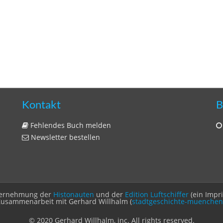
Kontakt
B
Fehlendes Buch melden
Newsletter bestellen
Unternehmung der
Histonauten
und der
Edition Luftschiffer
(ein Impr
Zusammenarbeit mit Gerhard Willhalm (
stadtgeschichte-muenchen
© 2020 Gerhard Willhalm, inc. All rights reserved.