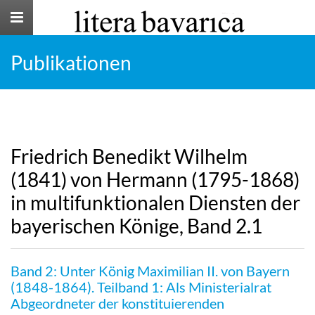
Toggle
navigation
Publikationen
Friedrich Benedikt Wilhelm
(1841) von Hermann (1795-1868)
in multifunktionalen Diensten der
bayerischen Könige, Band 2.1
Band 2: Unter König Maximilian II. von Bayern
(1848-1864). Teilband 1: Als Ministerialrat
Abgeordneter der konstituierenden