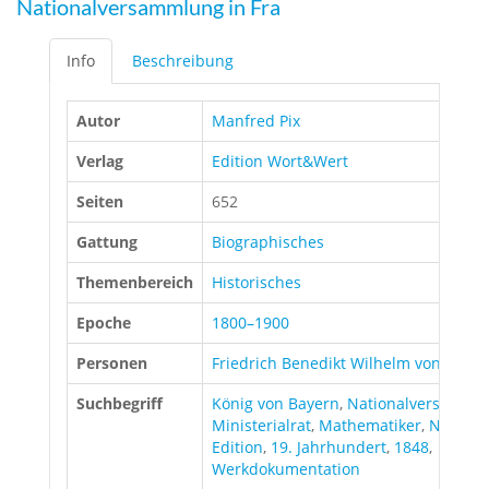
Nationalversammlung in Fra
Info
Beschreibung
Autor
Manfred Pix
Verlag
Edition Wort&Wert
Seiten
652
Gattung
Biographisches
Themenbereich
Historisches
Epoche
1800–1900
Personen
Friedrich Benedikt Wilhelm von Her
Suchbegriff
König von Bayern
,
Nationalversamml
Ministerialrat
,
Mathematiker
,
Nationa
Edition
,
19. Jahrhundert
,
1848
,
Werkdokumentation