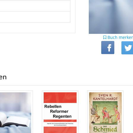
Buch merke
ren