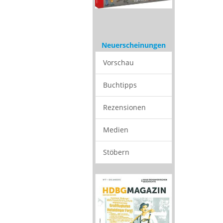
Neuerscheinungen
Vorschau
Buchtipps
Rezensionen
Medien
Stöbern