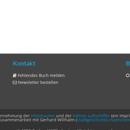
Kontakt
B
Fehlendes Buch melden
Newsletter bestellen
Unternehmung der
Histonauten
und der
Edition Luftschiffer
(ein Impr
Zusammenarbeit mit Gerhard Willhalm (
stadtgeschichte-muenchen