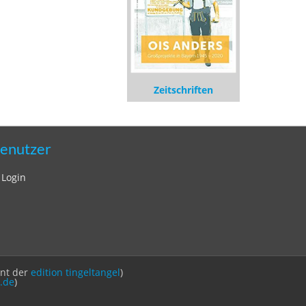
Zeitschriften
enutzer
Login
int der
edition tingeltangel
)
.de
)