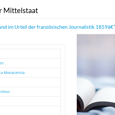
 Mittelstaat
 und im Urteil der französischen Journalistik 1859â
en
ica Monacensia
lismus