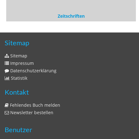
Kontakt
Fehlendes Buch melden
Newsletter bestellen
Benutzer
Login
litera bavarica ist eine Unternehmung der
Histonauten
und der
Edition Luftschiffer
(ein Imprint der
edition tingeltangel
)
in Zusammenarbeit mit Gerhard Willhalm (
stadtgeschichte-
muenchen.de
)
© 2020 Gerhard Willhalm, inc. All rights reserved.