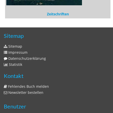
Datenschutzerklärung
Statistik
Kontakt
Fehlendes Buch melden
Newsletter bestellen
Benutzer
Login
litera bavarica ist eine Unternehmung der
Histonauten
und der
Edition Luftschiffer
(ein Imprint der
edition tingeltangel
)
in Zusammenarbeit mit Gerhard Willhalm (
stadtgeschichte-
muenchen.de
)
© 2020 Gerhard Willhalm, inc. All rights reserved.