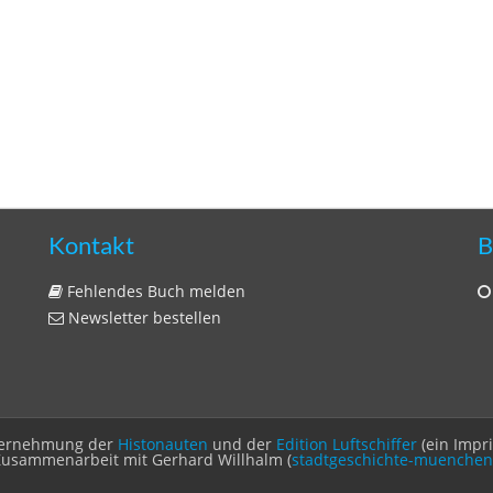
Kontakt
B
Fehlendes Buch melden
Newsletter bestellen
Unternehmung der
Histonauten
und der
Edition Luftschiffer
(ein Impr
Zusammenarbeit mit Gerhard Willhalm (
stadtgeschichte-muenchen