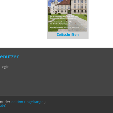
Zeitschriften
enutzer
Login
int der
edition tingeltangel
)
.de
)