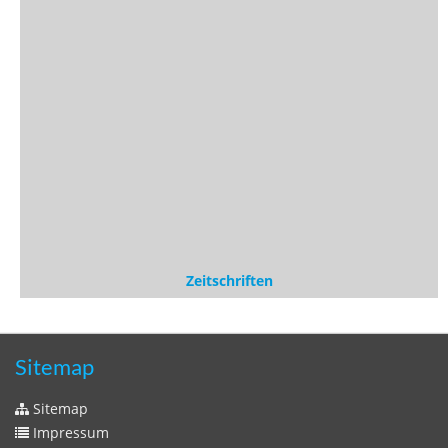
Sitemap
Sitemap
Impressum
Datenschutzerklärung
Statistik
Kontakt
Fehlendes Buch melden
Newsletter bestellen
Benutzer
Login
litera bavarica ist eine Unternehmung der
Histonauten
und der
Edition Luftschiffer
(ein Imprint der
edition tingeltangel
)
in Zusammenarbeit mit Gerhard Willhalm (
stadtgeschichte-
muenchen.de
)