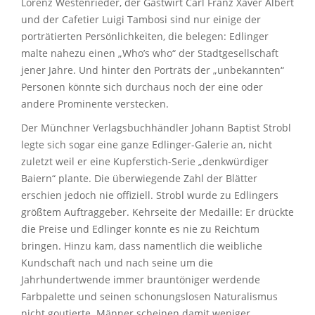
Lorenz Westenrieder, der Gastwirt Carl Franz Xaver Albert
und der Cafetier Luigi Tambosi sind nur einige der
porträtierten Persönlichkeiten, die belegen: Edlinger
malte nahezu einen „Who’s who“ der Stadtgesellschaft
jener Jahre. Und hinter den Porträts der „unbekannten“
Personen könnte sich durchaus noch der eine oder
andere Prominente verstecken.
Der Münchner Verlagsbuchhändler Johann Baptist Strobl
legte sich sogar eine ganze Edlinger-Galerie an, nicht
zuletzt weil er eine Kupferstich-Serie „denkwürdiger
Baiern“ plante. Die überwiegende Zahl der Blätter
erschien jedoch nie offiziell. Strobl wurde zu Edlingers
größtem Auftraggeber. Kehrseite der Medaille: Er drückte
die Preise und Edlinger konnte es nie zu Reichtum
bringen. Hinzu kam, dass namentlich die weibliche
Kundschaft nach und nach seine um die
Jahrhundertwende immer brauntöniger werdende
Farbpalette und seinen schonungslosen Naturalismus
nicht goutierte. Männer scheinen damit weniger