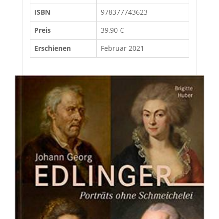
ISBN
978377743623
Preis
39,90 €
Erschienen
Februar 2021