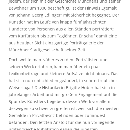
Jedem, der sich mit der Geschichte Münchens und seiner
Bewohner um 1800 beschäftigt, ist der Hinweis „gemalt
von Johann Georg Edlinger“ mit Sicherheit begegnet. Der
Künstler hat im Laufe von knapp fünf Jahrzehnten
Hunderte von Personen aus allen Ständen porträtiert:
vom Kurfürsten bis zum Taglöhner. Er schuf damit eine
aus heutiger Sicht einzigartige Porträtgalerie der
Münchner Stadtgesellschaft seiner Zeit.
Doch wollte man Näheres zu dem Porträtisten und
seinem Werk erfahren, kam man über ein paar
Lexikonbeiträge und kleinere Aufsätze nicht hinaus. Das
hat sich nun entschieden geändert, in sehr erfreulicher
Weise sogar! Die Historikerin Brigitte Huber hat sich in
jahrelanger Arbeit und mit großem Engagement auf die
Spur des Künstlers begeben, dessen Werk vor allem
deswegen so schwer zu greifen ist, weil sich die meisten
Gemälde in Privatbesitz befinden oder zumindest
befanden. Den letzten Anstoß für die nun vorliegende
umfangreiche Publikation gaben die jüngsten