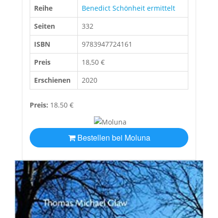
Reihe
Benedict Schönheit ermittelt
Seiten
332
ISBN
9783947724161
Preis
18,50 €
Erschienen
2020
Preis:
18.50 €
Bestellen bei Moluna