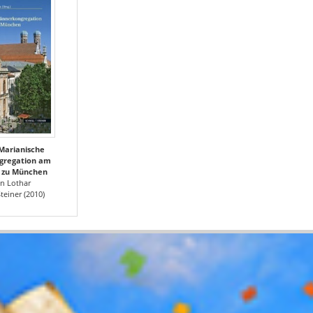
 Marianische
gregation am
l zu München
n Lothar
teiner (2010)