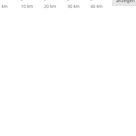
 km
10 km
20 km
30 km
40 km