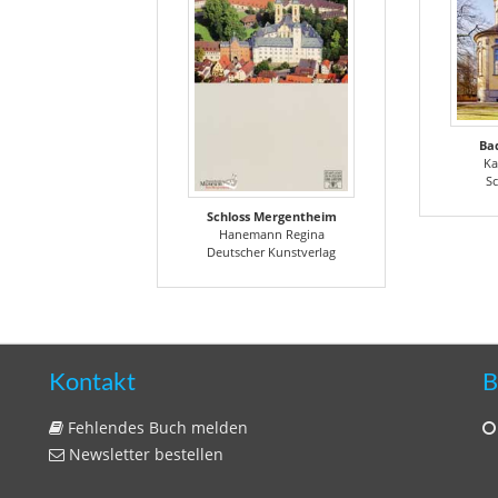
Ba
Ka
Sc
Schloss Mergentheim
Hanemann Regina
Deutscher Kunstverlag
Kontakt
B
Fehlendes Buch melden
Newsletter bestellen