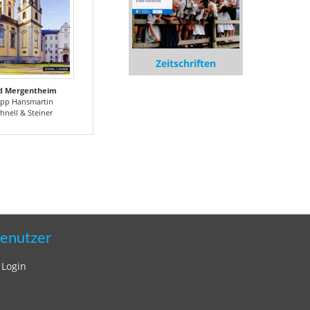
Zeitschriften
d Mergentheim
pp Hansmartin
hnell & Steiner
enutzer
Login