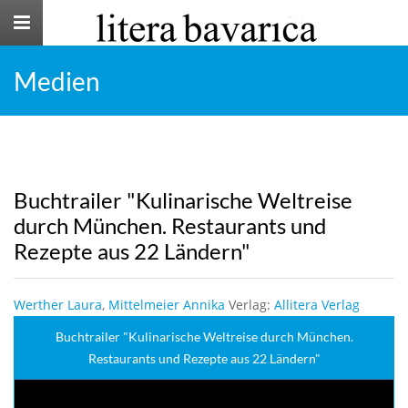
Toggle
navigation
Medien
Buchtrailer "Kulinarische Weltreise
durch München. Restaurants und
Rezepte aus 22 Ländern"
Werther Laura
,
Mittelmeier Annika
Verlag:
Allitera Verlag
Buchtrailer "Kulinarische Weltreise durch München.
Restaurants und Rezepte aus 22 Ländern"