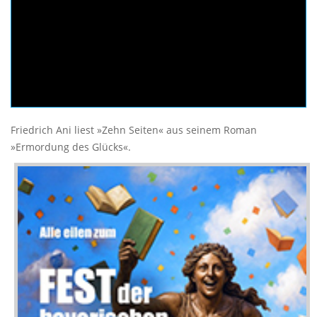
Friedrich Ani liest »Zehn Seiten« aus seinem Roman
»Ermordung des Glücks«.