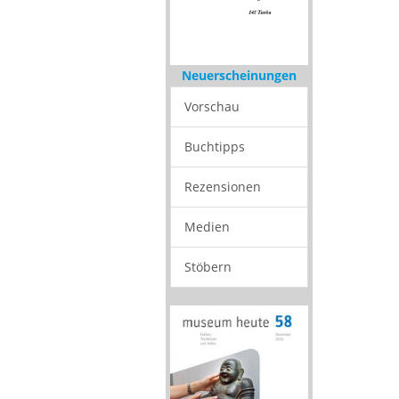
Neuerscheinungen
Vorschau
Buchtipps
Rezensionen
Medien
Stöbern