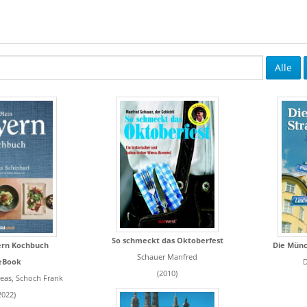
Alle
So schmeckt das Oktoberfest
Die Mün
ern Kochbuch
Schauer Manfred
D
eBook
(2010)
eas, Schoch Frank
2022)