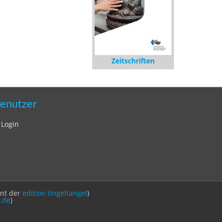
Zeitschriften
enutzer
Login
int der
edition tingeltangel
)
.de
)