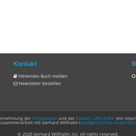
Kontakt
B
Fehlendes Buch melden
Newsletter bestellen
Unternehmung der
Histonauten
und der
Edition Luftschiffer
(ein Impr
Zusammenarbeit mit Gerhard Willhalm (
stadtgeschichte-muenchen
© 2020 Gerhard Willhalm, inc. All rights reserved.