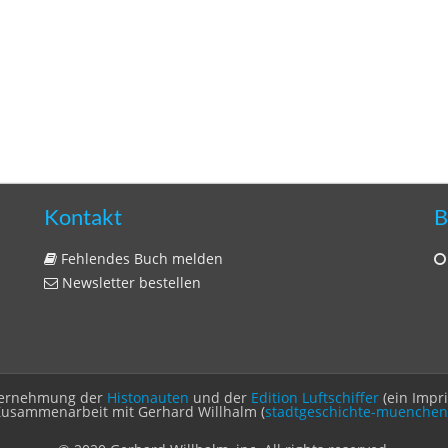
Kontakt
B
Fehlendes Buch melden
Newsletter bestellen
Unternehmung der
Histonauten
und der
Edition Luftschiffer
(ein Impr
Zusammenarbeit mit Gerhard Willhalm (
stadtgeschichte-muenchen