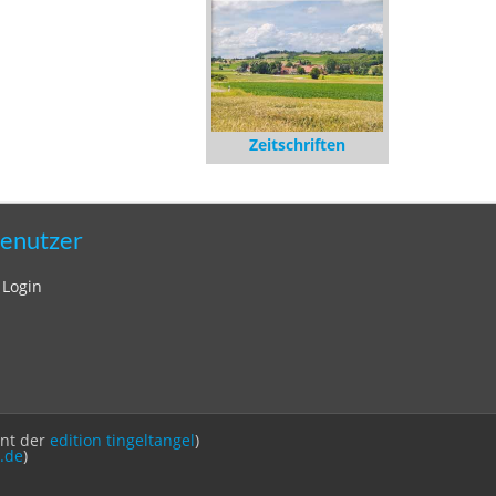
Zeitschriften
enutzer
Login
int der
edition tingeltangel
)
.de
)