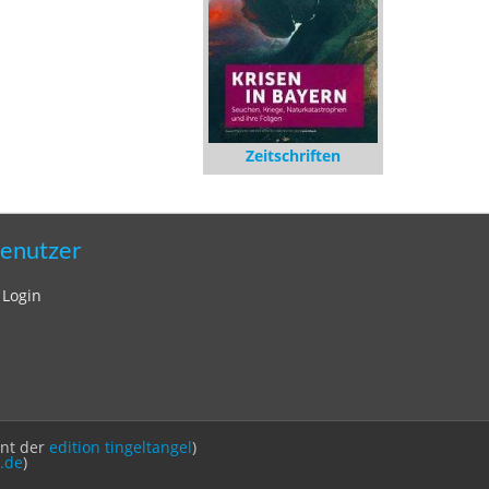
Zeitschriften
enutzer
Login
int der
edition tingeltangel
)
.de
)