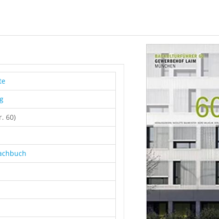
n
te
g
. 60)
Sachbuch