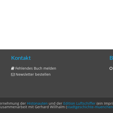
Kontakt
B
Fehlendes Buch melden
Newsletter bestellen
Unternehmung der
Histonauten
und der
Edition Luftschiffer
(ein Impr
Zusammenarbeit mit Gerhard Willhalm (
stadtgeschichte-muenchen