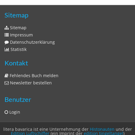
Newsletter bestellen
Benutzer
Login
litera bavarica ist eine Unternehmung der
Histonauten
und der
Edition Luftschiffer
(ein Imprint der
edition tingeltangel
)
in Zusammenarbeit mit Gerhard Willhalm (
stadtgeschichte-
muenchen.de
)
© 2020 Gerhard Willhalm, inc. All rights reserved.