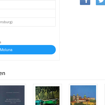
ensburg)
 Moluna
ren