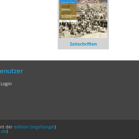
Zeitschriften
enutzer
Login
int der
edition tingeltangel
)
.de
)