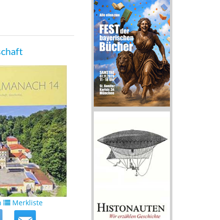
schaft
n
Merkliste