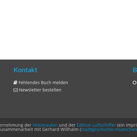
Kontakt
B
Fehlendes Buch melden
Newsletter bestellen
Unternehmung der
Histonauten
und der
Edition Luftschiffer
(ein Impr
Zusammenarbeit mit Gerhard Willhalm (
stadtgeschichte-muenchen