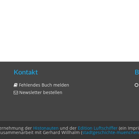
Kontakt
B
Fehlendes Buch melden
Newsletter bestellen
Unternehmung der
Histonauten
und der
Edition Luftschiffer
(ein Impr
Zusammenarbeit mit Gerhard Willhalm (
stadtgeschichte-muenchen