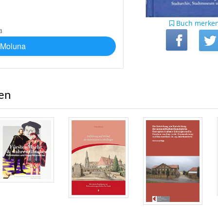
Buch merke
 Moluna
ren