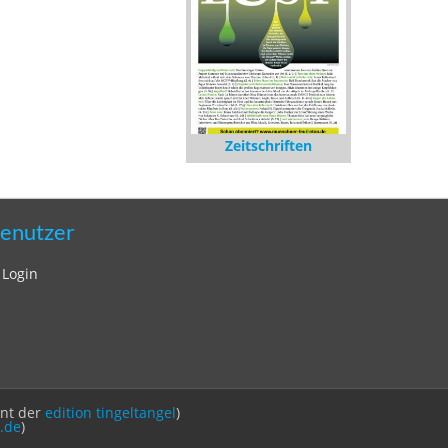
Zeitschriften
enutzer
Login
int der
edition tingeltangel
)
.de
)