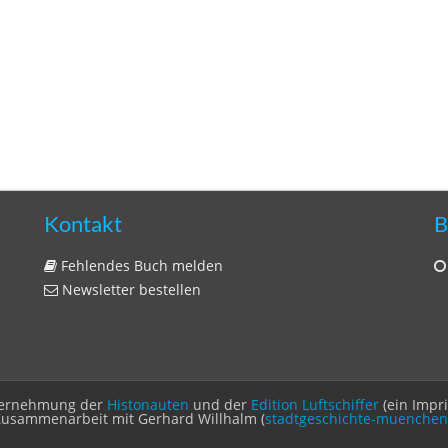
Kontakt
B
Fehlendes Buch melden
Newsletter bestellen
Unternehmung der
Histonauten
und der
Edition Luftschiffer
(ein Impr
Zusammenarbeit mit Gerhard Willhalm (
stadtgeschichte-muenchen