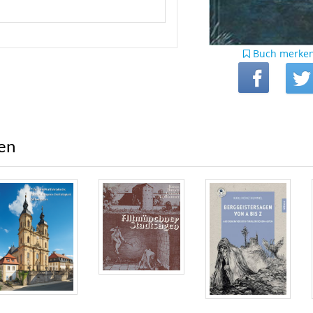
Buch merke
ren