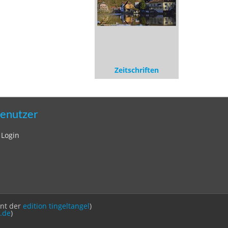
Zeitschriften
enutzer
Login
int der
edition tingeltangel
)
.de
)